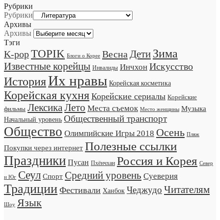
Рубрики
Рубрики
Архивы
Архивы
Тэги
TOPIK
Зима
Дети
K-pop
Весна
Блоги о Корее
Известные корейцы
Искусство
Инчхон
Инвалиды
Их нравы
История
Корейская косметика
Корейская кухня
Корейские сериалы
Корейские
Лексика
Лето
Места съемок
Музыка
фильмы
Место женщины
Общественный транспорт
Начальный уровень
Общество
Осень
Олимпийские Игры 2018
Пляж
Полезные ссылки
Покупки через интернет
Праздники
Россия и Корея
Пусан
Пхёнчхан
Север
Сеул
Средний уровень
Суеверия
Спорт
и Юг
Традиции
Читателям
Чеджудо
Фестивали
Ханбок
Язык
Шоу