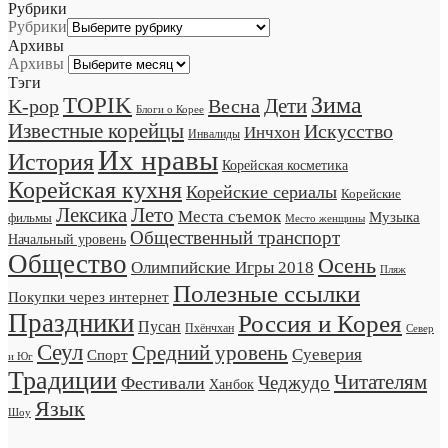
Рубрики
Рубрики
Архивы
Архивы
Тэги
TOPIK
Зима
Дети
K-pop
Весна
Блоги о Корее
Известные корейцы
Искусство
Инчхон
Инвалиды
Их нравы
История
Корейская косметика
Корейская кухня
Корейские сериалы
Корейские
Лексика
Лето
Места съемок
Музыка
фильмы
Место женщины
Общественный транспорт
Начальный уровень
Общество
Осень
Олимпийские Игры 2018
Пляж
Полезные ссылки
Покупки через интернет
Праздники
Россия и Корея
Пусан
Пхёнчхан
Север
Сеул
Средний уровень
Суеверия
Спорт
и Юг
Традиции
Читателям
Чеджудо
Фестивали
Ханбок
Язык
Шоу