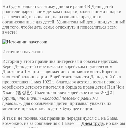
Но будем радоваться этому дню все равно! В День детей
родители дарят своим деткам подарки, ходят с ними в парки
развлечений, в зоопарки, на различные праздники,
организованные для детей. Удивительный день, придуманный
для того, чтобы дать семье отдохнуть и
повеселиться всем
вместе!
Источник: naver.com
История у этого праздника интересная и совсем недетская.
Берет День детей свое начало в корейском студенческом
Движении 1 марта — движении за независимость Кореи от
японской колонизации. В действительности День детей был
провозглашен 1 мая 1922г. благодаря деятельности первого
корейского детского писателя и борца за права детей Пан Чон
Хвана (방정환). Именно он ввел корейское слово 어린이
(
орини, что значит «молодой человек с равными
правами»)
для обозначения детей, призывал уважать их
мнение и права, видел в детях будущее нации.
Я так и не поняла, как праздник передвинулся с 1 на 5 мая,
возможно, из-за совпадения с 1 маем —
Днем труда
, но как бы