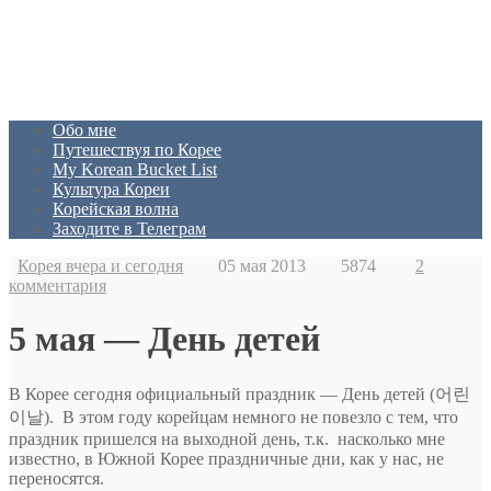
Обо мне
Путешествуя по Корее
My Korean Bucket List
Культура Кореи
Корейская волна
Заходите в Телеграм
Корея вчера и сегодня
05 мая 2013
5874
2
комментария
5 мая — День детей
В Корее сегодня официальный праздник — День детей (어린
이날). В этом году корейцам немного не повезло с тем, что
праздник пришелся на выходной день, т.к. насколько мне
известно, в Южной Корее праздничные дни, как у нас, не
переносятся.