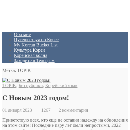
Обо мне
Путешествуя по Корее
My Korean Bucket List
Культура Кореи
Корейская волна
Заходите в Телеграм
Метка: TOPIK
TOPIK
,
Без рубрики
,
Корейский язык
С Новым 2023 годом!
01 января 2023
1267
2 комментария
Приветствую всех, кто еще не оставил надежду на обновления
на этом сайте! Последние пару лет были непростыми, 2022