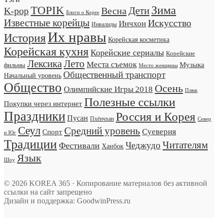
TOPIK
Зима
Дети
K-pop
Весна
Блоги о Корее
Известные корейцы
Искусство
Инчхон
Инвалиды
Их нравы
История
Корейская косметика
Корейская кухня
Корейские сериалы
Корейские
Лексика
Лето
Места съемок
Музыка
фильмы
Место женщины
Общественный транспорт
Начальный уровень
Общество
Осень
Олимпийские Игры 2018
Пляж
Полезные ссылки
Покупки через интернет
Праздники
Россия и Корея
Пусан
Пхёнчхан
Север
Сеул
Средний уровень
Суеверия
Спорт
и Юг
Традиции
Читателям
Чеджудо
Фестивали
Ханбок
Язык
Шоу
© 2026 KOREA 365 · Копирование материалов без активной
ссылки на сайт запрещено
Дизайн и поддержка: GoodwinPress.ru