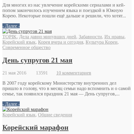
Для многих из нас увлечение корейскими сериалами и кей-
попом закончилось изучением языка и поездкой в Южную
Корею. Некоторые пошли ещё дальше и решили, что хотят...
- Далее -
TOPIK
,
Дела давно минувших дней
,
Забавности
,
Их нравы
,
Корейский язык
,
Корея вчера и сегодня
,
Культура Кореи
,
Современное общество
День супругов 21 мая
21 мая 2016
13591
10 комментариев
В 2007 году корейскому Министерству внутренних дел
пришло в голову, что в месяц семьи надо вспомнить и о самой
семье, так появился праздник 21 мая — День супругов,...
- Далее -
Корейский язык
,
Общие сведения
Корейский марафон