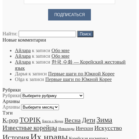
Найти:
Новые комментарии
Айлара
к записи
Обо мне
Айлара
к записи
Обо мне
Айлара
к записи
한국 수화 — Корейский жестовый
язык
Дарья
к записи
Первые шаги по Южной Корее
Olga
к записи
Первые шаги по Южной Корее
Рубрики
Рубрики
Архивы
Архивы
Тэги
TOPIK
Зима
Дети
K-pop
Весна
Блоги о Корее
Известные корейцы
Искусство
Инчхон
Инвалиды
Их нравы
История
Корейская косметика