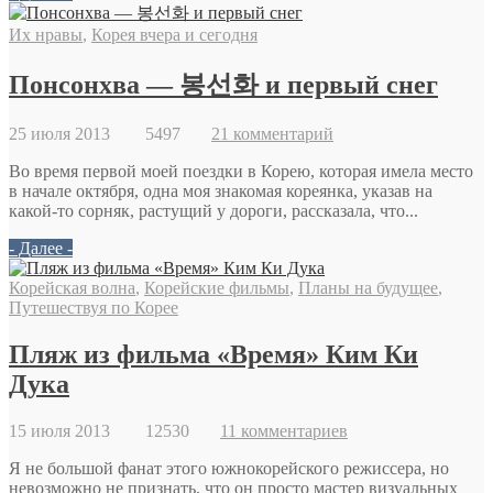
Их нравы
,
Корея вчера и сегодня
Понсонхва — 봉선화 и первый снег
25 июля 2013
5497
21 комментарий
Во время первой моей поездки в Корею, которая имела место
в начале октября, одна моя знакомая кореянка, указав на
какой-то сорняк, растущий у дороги, рассказала, что...
- Далее -
Корейская волна
,
Корейские фильмы
,
Планы на будущее
,
Путешествуя по Корее
Пляж из фильма «Время» Ким Ки
Дука
15 июля 2013
12530
11 комментариев
Я не большой фанат этого южнокорейского режиссера, но
невозможно не признать, что он просто мастер визуальных