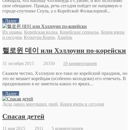
Обещала, что напишу что-нибудь о Сувоне, и вот исполняю
свое обещание. Правда, речь сегодня пойдет не напрямую о
городе-спутнике Сеула, а о Корейской Фольклорной...
- Далее -
Их нравы
,
Корейская волна
,
Корейские сериалы
,
Корея вчера
и сегодня
,
Культура Кореи
,
Ханбок
핼로윈 데이 или Хэллоуин по-корейски
31 октября 2015
20350
19 комментариев
Скажем честно, Хэллоуин все-таки не корейский праздник, но
это не мешает корейцам (особенно молодежи) его отмечать. В
праздновании я не заметила каких-то ярких...
- Далее -
Дела давно минувших дней
,
Корея вчера и сегодня
Спасая детей
11 мая 2015
2911
5 комментариев