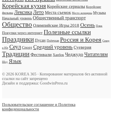
Корейская кухня
Корейские сериалы
Корейские
Лексика
Лето
Места съемок
Музыка
фильмы
Место женщины
Общественный транспорт
Начальный уровень
Общество
Осень
Олимпийские Игры 2018
Пляж
Полезные ссылки
Покупки через интернет
Праздники
Россия и Корея
Пусан
Пхёнчхан
Север
Сеул
Средний уровень
Суеверия
Спорт
и Юг
Традиции
Читателям
Чеджудо
Фестивали
Ханбок
Язык
Шоу
© 2026 KOREA 365 · Копирование материалов без активной
ссылки на сайт запрещено
Дизайн и поддержка: GoodwinPress.ru
Пользовательское соглашение и Политика
конфиденциальности