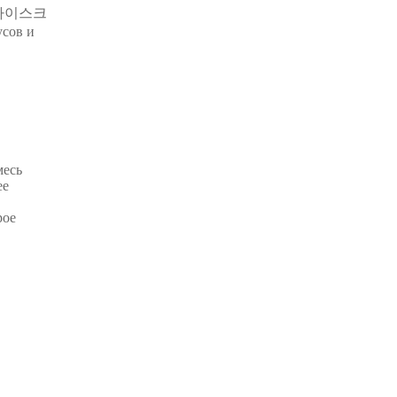
cm 아이스크
усов и
месь
ее
рое