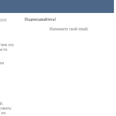
ария
Подписывайтесь!
Напишите свой email:
 чем это
м-то
ипа
р,
озвать:
, но