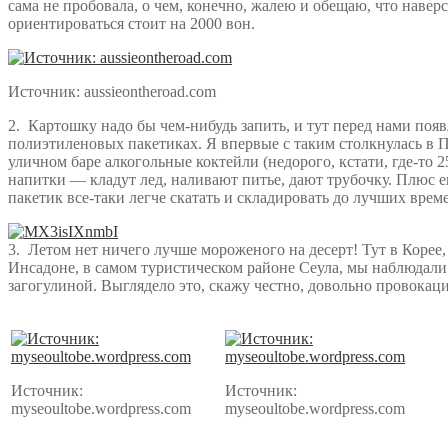
сама не пробовала, о чем, конечно, жалею и обещаю, что наве
ориентироваться стоит на 2000 вон.
Источник: aussieontheroad.com
2. Картошку надо бы чем-нибудь запить, и тут перед нами поя
полиэтиленовых пакетиках. Я впервые с таким столкнулась в П
уличном баре алкогольные коктейли (недорого, кстати, где-то 
напитки — кладут лед, наливают питье, дают трубочку. Плюс ещ
пакетик все-таки легче скатать и складировать до лучших време
3. Летом нет ничего лучше мороженого на десерт! Тут в Корее, 
Инсадоне, в самом туристическом районе Сеула, мы наблюдал
загогулиной. Выглядело это, скажу честно, довольно провокаци
Источник:
Источник:
myseoultobe.wordpress.com
myseoultobe.wordpress.com