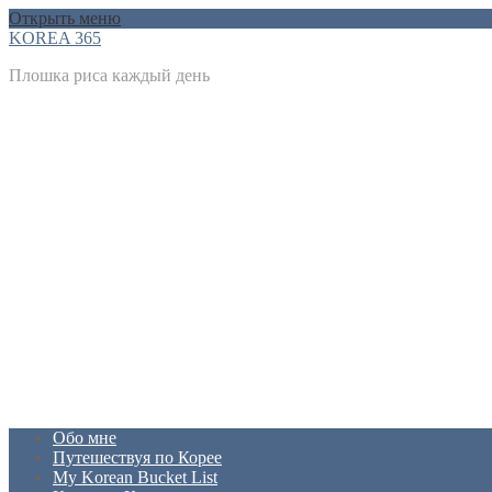
Открыть меню
KOREA 365
Плошка риса каждый день
Обо мне
Путешествуя по Корее
My Korean Bucket List