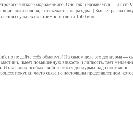
иметрового мягкого мороженного. Оно так и называется — 32 
ющие люди говоря, что съедается на раз-два :) Бывает разных вк
пления сеульцев по стоимости где-то 1500 вон.
am), но не дайте себя обмануть! На самом деле это дондурма — с
и мастики, имеет повышенную вязкость и липкость, тает медленн
. Из-за своих особых свойств массу дондурмы надо постоянно
процесс покупки часто связан с настоящим представлением, кото