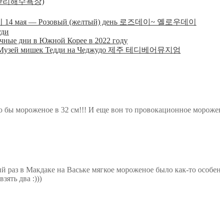
(광안리해수욕장)
14 мая — Розовый (желтый) день 로즈데이~ 옐로우데이
уди
чные дни в Южной Корее в 2022 году
Музей мишек Тедди на Чеджудо 제주 테디베어뮤지엄
о бы мороженое в 32 см!!! И еще вон то провокационное мороже
ний раз в Макдаке на Ваське мягкое мороженое было как-то особе
зять два :)))