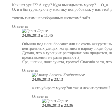
Как нет урн??? А куда? Куда выкидывать мусор?… О_о
О, и я бы турецкую эту мастику попробовала, у нас этой
*очень тихим неразборчивым шепотом* таЕт
Ответить
Дарья
:
24.06.2013 в 11:46
Обычно под ноги бросают или не очень аккуратными
центральных улицах, когда много народу, люди бред
Думаю, что в турецких ресторанах она продается, н
представления не разыгрывают :(
Яра, шепчи, пожалуйста, громче! Спасибо за то, что
Ответить
Алексей Кондратьев
:
24.06.2013 в 23:13
а кто убирает мусор?он так и лежит сутками?
Ответить
Дарья
:
24.06.2013 в 23:36