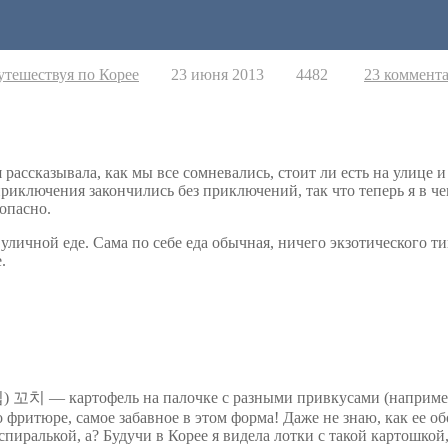
утешествуя по Корее
23 июня 2013
4482
23 коммент
 рассказывала, как мы все сомневались, стоит ли есть на улице и
риключения закончились без приключений, так что теперь я в че
опасно.
 уличной еде. Сама по себе еда обычная, ничего экзотического т
.
치 — картофель на палочке с разными привкусами (наприме
фритюре, самое забавное в этом форма! Даже не знаю, как ее об
спиралькой, а? Будучи в Корее я видела лотки с такой картошкой