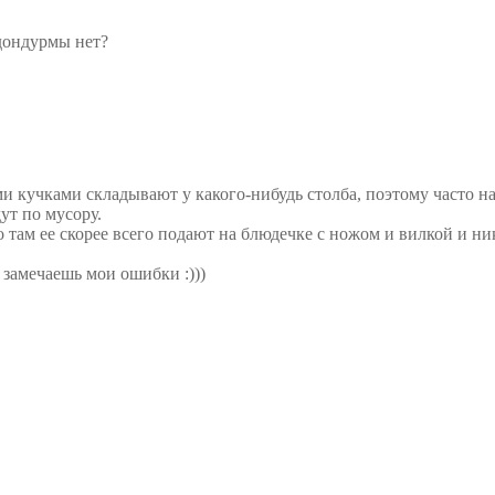
 дондурмы нет?
 кучками складывают у какого-нибудь столба, поэтому часто н
ут по мусору.
о там ее скорее всего подают на блюдечке с ножом и вилкой и ни
 замечаешь мои ошибки :)))