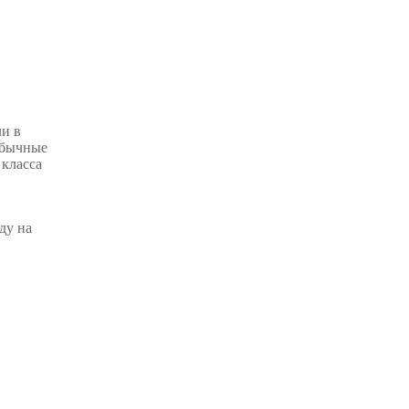
ли в
 обычные
 класса
ду на