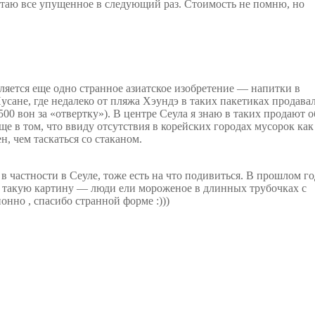
рстаю все упущенное в следующий раз. Стоимость не помню, но
вляется еще одно странное азиатское изобретение — напитки в
усане, где недалеко от пляжа Хэундэ в таких пакетиках продава
2500 вон за «отвертку»). В центре Сеула я знаю в таких продают
е в том, что ввиду отсутствия в корейских городах мусорок как
н, чем таскаться со стаканом.
в частности в Сеуле, тоже есть на что подивиться. В прошлом го
и такую картину — люди ели мороженое в длинных трубочках с
онно , спасибо странной форме :)))