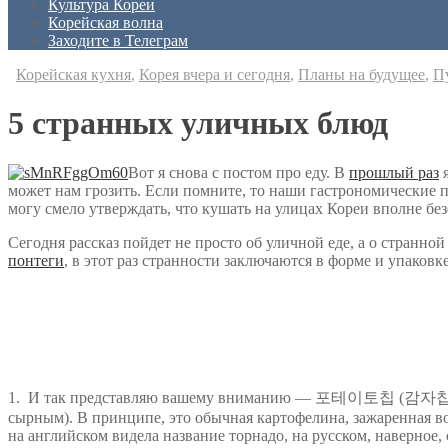
Культура Кореи
Корейская волна
Заходите в Телеграм
Корейская кухня
,
Корея вчера и сегодня
,
Планы на будущее
,
П
5 странных уличных блюд
Вот я снова с постом про еду. В
прошлый раз
я
может нам грозить. Если помните, то наши гастрономические п
могу смело утверждать, что кушать на улицах Кореи вполне без
Сегодня рассказ пойдет не просто об уличной еде, а о странной
понтеги
, в этот раз странности заключаются в форме и упаковке
1. И так представляю вашему вниманию — 포테이토칩 (감자칩) 꼬
сырным). В принципе, это обычная картофелина, зажаренная во 
на английском видела название торнадо, на русском, наверное, 