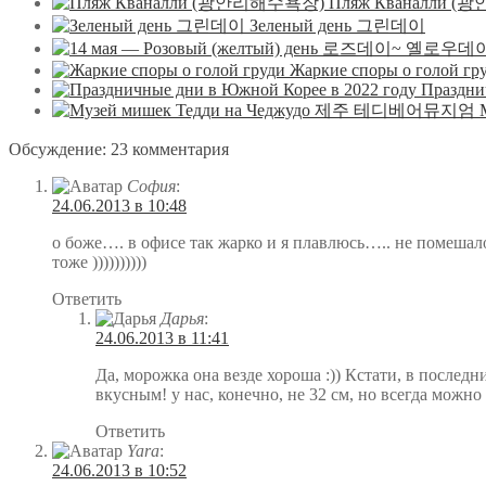
Пляж Кваналли 
Зеленый день 그린데이
Жаркие споры о голой гр
Праздни
Обсуждение: 23 комментария
София
:
24.06.2013 в 10:48
о боже…. в офисе так жарко и я плавлюсь….. не помешал
тоже ))))))))))
Ответить
Дарья
:
24.06.2013 в 11:41
Да, морожка она везде хороша :)) Кстати, в послед
вкусным! у нас, конечно, не 32 см, но всегда можно в
Ответить
Yara
:
24.06.2013 в 10:52