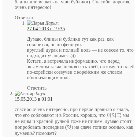
блины или вешать на уши бублики). Спасибо, дорогая,
очень интересно!
Ответить
Дарья
:
27.04.2013 в 19:35
Думаю, блины и бублики тут как раз, как
говорится, не по феншую:
круглый дурак и полный ноль — не совсем то, что
подходит учащимся :)))
Кстати, я встречала информацию, что перед
экзаменом также нельзя есть хлеб, потому что хлеб
по-корейски созвучен с корейским же словом,
обозначающим ноль.
Ответить
baya
:
15.05.2013 в 01:01
спасибо очень интересно. про первое правило я знала,
что его соблюдают и в России. хорошо, что 미역국 мы
не едим и красной ручкой тоже не пишем. думаю стоит
попробовать последнее (엿) на сдаче топика осенью, как
думаешь? поможет?