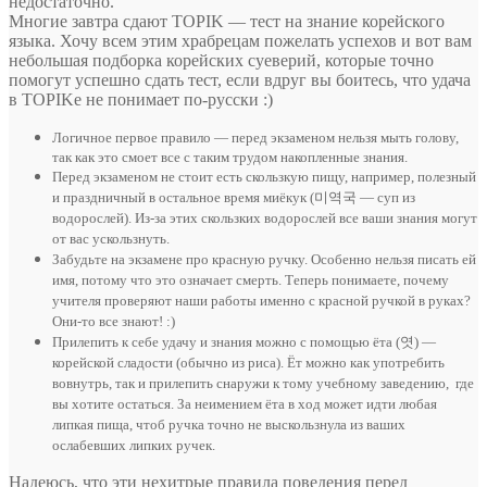
недостаточно.
Многие завтра сдают TOPIK — тест на знание корейского
языка. Хочу всем этим храбрецам пожелать успехов и вот вам
небольшая подборка корейских суеверий, которые точно
помогут успешно сдать тест, если вдруг вы боитесь, что удача
в TOPIKe не понимает по-русски :)
Логичное первое правило — перед экзаменом нельзя мыть голову,
так как это смоет все с таким трудом накопленные знания.
Перед экзаменом не стоит есть скользкую пищу, например, полезный
и праздничный в остальное время миёкук (
미역국 — суп из
водорослей). Из-за этих скользких водорослей все ваши знания могут
от вас ускользнуть.
Забудьте на экзамене про красную ручку. Особенно нельзя писать ей
имя, потому что это означает смерть. Теперь понимаете, почему
учителя проверяют наши работы именно с красной ручкой в руках?
Они-то все знают! :)
Прилепить к себе удачу и знания можно с помощью
ёта (엿) —
корейской сладости (обычно из риса). Ёт можно как употребить
вовнутрь, так и прилепить снаружи к тому учебному заведению, где
вы хотите остаться. За неимением ёта в ход может идти любая
липкая пища, чтоб ручка точно не выскользнула из ваших
ослабевших липких ручек.
Надеюсь, что эти нехитрые правила поведения перед