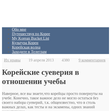
Обо мне
Путешествуя по Корее
My Korean Bucket List
Культура Кореи
Корейская волна
Заходите в Телеграм
Их нравы
19 апреля 2013
4380
9 комментариев
Корейские суеверия в
отношении учебы
Наверное, все вы знаете,что корейцы просто повернуты на
учебе. Конечно, такое важное дело не могло остаться без
своего набора суеверий, т.к. общеизвестно, что в столь
важных делах, как тесты и на экзамены, одних знаний