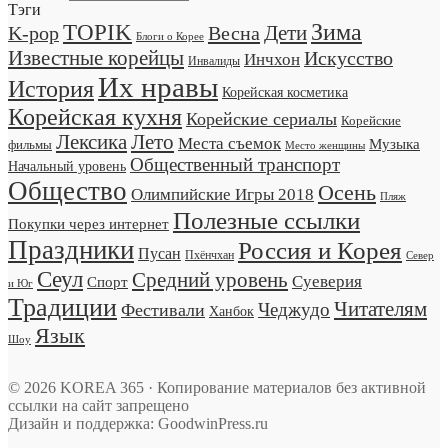
Тэги
TOPIK
Зима
Дети
K-pop
Весна
Блоги о Корее
Известные корейцы
Искусство
Инчхон
Инвалиды
Их нравы
История
Корейская косметика
Корейская кухня
Корейские сериалы
Корейские
Лексика
Лето
Места съемок
Музыка
фильмы
Место женщины
Общественный транспорт
Начальный уровень
Общество
Осень
Олимпийские Игры 2018
Пляж
Полезные ссылки
Покупки через интернет
Праздники
Россия и Корея
Пусан
Пхёнчхан
Север
Сеул
Средний уровень
Суеверия
Спорт
и Юг
Традиции
Читателям
Чеджудо
Фестивали
Ханбок
Язык
Шоу
© 2026 KOREA 365 · Копирование материалов без активной
ссылки на сайт запрещено
Дизайн и поддержка: GoodwinPress.ru