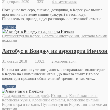
21 февраля 2020
3231
4 комментария
Пока у нас все серо, снежно, дождливо, в Корее уже вышел
прогноз на цветение вишни (сакуры) в этом году.
Параллельно, правда, идут разговоры о возможной отмене...
- Далее -
Путешествуя по Корее
,
Советы и инструкции
,
Топтано моими
ножками
Автобус в Вонджу из аэропорта Инчхон
31 января 2018
13021
2 комментария
Как вы возможно уже догадались, я отправилась волонтерить
в Корею на Олимпийские игры. До начала самих Игр все
волонтеры проходят обязательный тренинг и так мне...
- Далее -
Дела давно минувших дней
,
Их нравы
,
Корейская волна
,
Корейская кухня
,
Корейские сериалы
,
Корейские фильмы
,
Корея вчера и сегодня
,
Путешествуя по Корее
,
Топтано моими
ножками