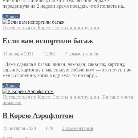
мне посчастливилось поехать туда весной. Я даже
передвинула на 2 недели время поездки, чтоб попасть на...
- Далее -
Путешествуя по Корее
,
Советы и инструкции
Если вам испортили багаж
31 января 2021
12061
7 комментариев
«Дама сдавала в багаж: диван, чемодан, саквояж, картину,
корзину, картонку и маленькую собачонку» — это почти про
меня, особенно, когда я еду куда-то на пару...
- Далее -
Путешествуя по Корее
,
Советы и инструкции
,
Топтано моими
ножками
В Корею Аэрофлотом
22 октября 2020
628
2 комментария