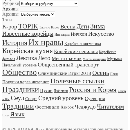
Рубрики
Архивы
Архивы
Тэги
TOPIK
Зима
Дети
K-pop
Весна
Блоги о Корее
Известные корейцы
Искусство
Инчхон
Инвалиды
Их нравы
История
Корейская косметика
Корейская кухня
Корейские сериалы
Корейские
Лексика
Лето
Места съемок
Музыка
фильмы
Место женщины
Общественный транспорт
Начальный уровень
Общество
Осень
Олимпийские Игры 2018
Пляж
Полезные ссылки
Покупки через интернет
Праздники
Россия и Корея
Пусан
Пхёнчхан
Север
Сеул
Средний уровень
Суеверия
Спорт
и Юг
Традиции
Читателям
Чеджудо
Фестивали
Ханбок
Язык
Шоу
© 2026 KOREA 365 · Копирование материалов без активной