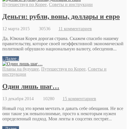
Путешествуя по Корее
,
Советы и инструкции
Деньги: рубли, воны, доллары и евро
12 марта 2015
30536
11 комментариев
Да, Южная Корея дорогая страна. Скажем спасибо нашему
правительству, которое своей неэффективной экономической
политикой обрушило национальную валюту, обесценив...
- Далее -
Планы на будущее
,
Путешествуя по Корее
,
Советы и
инструкции
Один лишь шаг…
13 декабря 2014
10280
15 комментариев
Новый год это время мечтать и давать себе обещания. Не все
они такие уж невыполнимые, просто к некоторым нужен
определенный подход. Мои ленты в соцсетях пестрят...
- Далее -