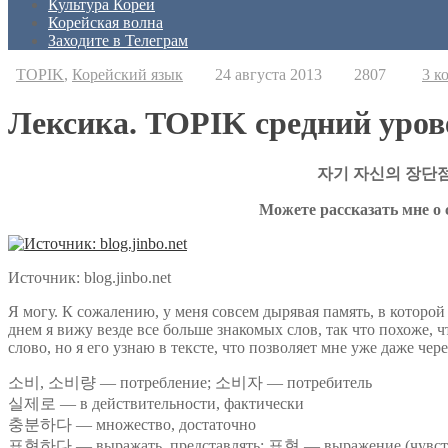
Культура Кореи
Корейская волна
Заходите в Телеграм
TOPIK
,
Корейский язык
24 августа 2013
2807
3 к
Лексика. TOPIK средний уров
자기 자신의 장단점
Можете рассказать мне о 
Источник: blog.jinbo.net
Я могу. К сожалению, у меня совсем дырявая память, в которой
днем я вижу везде все больше знакомых слов, так что похоже, ч
слово, но я его узнаю в тексте, что позволяет мне уже даже чер
소비, 소비량 — потребление; 소비자 — потребитель
실제로 — в действительности, фактически
충분하다 — множество, достаточно
표현하다 — выражать, представлять; 표현 — выражение (чувст