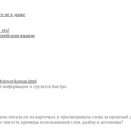
е не к драке
 это!
корейским языком
/dviewer/korean.html
ей информации и грузится быстро.
ень писала их на карточках и просматривала слова за прошлый 
о там есть примеры использования слов, разбор и антонимы?