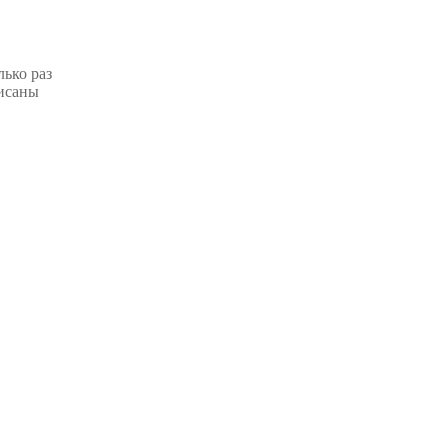
лько раз
писаны