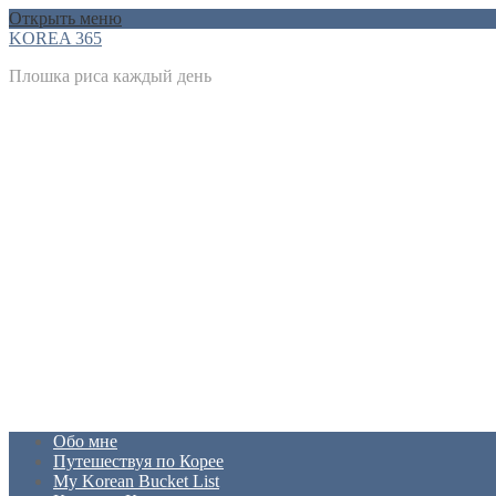
Открыть меню
KOREA 365
Плошка риса каждый день
Обо мне
Путешествуя по Корее
My Korean Bucket List