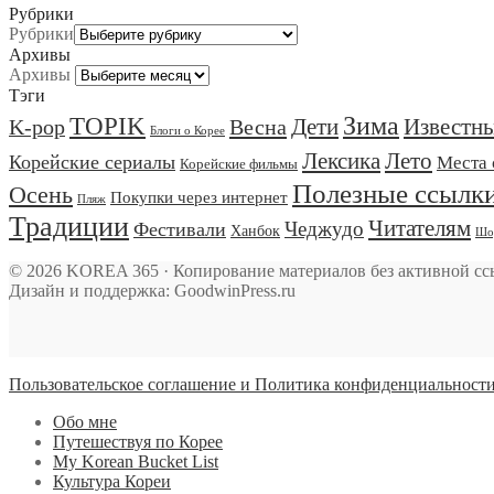
Рубрики
Рубрики
Архивы
Архивы
Тэги
TOPIK
Зима
Дети
Известн
K-pop
Весна
Блоги о Корее
Лексика
Лето
Корейские сериалы
Места 
Корейские фильмы
Полезные ссылк
Осень
Покупки через интернет
Пляж
Традиции
Читателям
Чеджудо
Фестивали
Ханбок
Шо
© 2026 KOREA 365 · Копирование материалов без активной сс
Дизайн и поддержка: GoodwinPress.ru
Пользовательское соглашение и Политика конфиденциальност
Обо мне
Путешествуя по Корее
My Korean Bucket List
Культура Кореи