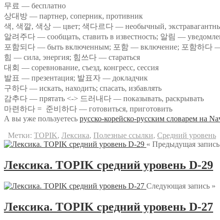
무료 — бесплатно
상대방 — партнер, соперник, противник
색, 색깔, 색상 — цвет; 색다르다 — необычный, экстравагантн
알려주다 — сообщать, ставить в известность; 알림 — уведомл
포함되다 — быть включенным; 포함 — включение; 포함하다 — 
힘 — сила, энергия; 힘쓰다 — стараться
대회 — соревнование, съезд, конгресс, сессия
발표 — презентация; 발표자 — докладчик
구하다 — искать, находить; спасать, избавлять
감추다 — прятать <-> 드러내다 — показывать, раскрывать
마련하다 = 준비하다 — готовиться, приготовить
А вы уже пользуетесь
русско-корейско-русским словарем на Na
Метки:
TOPIK
,
Лексика
,
Полезные ссылки
,
Средний уровень
« Предыдущая запись
Лексика. TOPIK cредний уровень D-29
Следующая запись »
Лексика. TOPIK средний уровень D-27