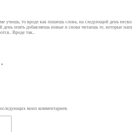
теме учишь, то вроде как пишешь слова, на следующий день неско
й день опять добавляешь новые и снова читаешь те, которые на
тся.. Вроде так..
ы
*
я последующих моих комментариев.