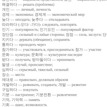
해결하다 — решать (проблемы)
개인 — — личный, личность
경제 — экономика; 경제계 — экономический мир
늦다 — опоздать; 늦추다 — откладывать
따라하다 (-오다/ -가다)- следовать, повторять
인기 — популярность; 인기요인 — популярный фактор
장단점 — сильный и слабые стороны; 장점 — сила, заслуги; 단점
지키다 — держать (обещание), сохранять
통하다 — проходить через
참가하다 — участвовать в, присоединяться; 참가 — участие
문화 — культура; 문화재 — культурное наследие
받다 — получать; 받아들이다 — принимать
발생 — случай, происшествие;
심하다 — серьезный, тяжелый, сильный
장소 — место
제대로 — правильно, должным образом
개발하다 — развивать, создавать; 개발 — развитие
구입하다 — покупать
기분 — настроение; 기분전환 — развлечение
기억, 기억력 — память
기회 — шанс, возможность