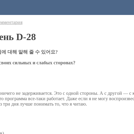
омментария
ень D-28
에 대해 말해 줄 수 있어요?
своих сильных и слабых сторонах?
 ничего не задерживается. Это с одной стороны. А с другой — с
то программа все-таки работает. Даже если я не могу воспроизве
ез три дня лучше понимать то, что я читаю.
в)