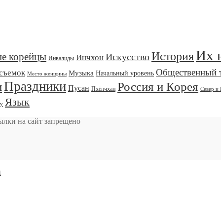
Их 
История
ые корейцы
Искусство
Инчхон
Инвалиды
Общественный 
съемок
Музыка
Начальный уровень
Место женщины
Праздники
и
Россия и Корея
Пусан
Пхёнчхан
Север и
Язык
у
ылки на сайт запрещено
и