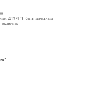
ый
ение; 알려지다 -быть известным
включать
ver
?