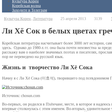
Культура Кореи
Корейская волна
Заходите в Телеграм
Культура Кореи
,
Литература
25 апреля 2013
3139
Ли Хё Сок в белых цветах гр
Корейская литература насчитывает более 3000 лет истории, с
здесь. Однако до 1980-х гг. она была почти неизвестна за пред
расскажу вам о наиболее значимых поэтах и писателях, просл
пор не переведено на русский язык.
Жизнь и творчество Ли Хё Сока
Начну я с Ли Хё Сока (이효석), творившего под псевдонимом Га
Источник: chosun.com
Во-первых, он родился в Пхёнчане, месте, в которое я надеюс
впервые столкнулась с этим именем. Во-вторых, удивительное 