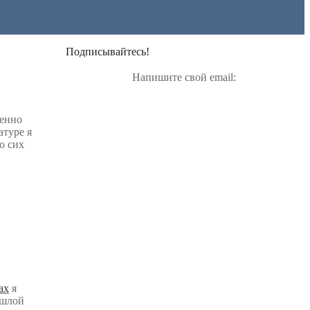
Подписывайтесь!
Напишите свой email:
менно
атуре я
о сих
ах
я
ошлой