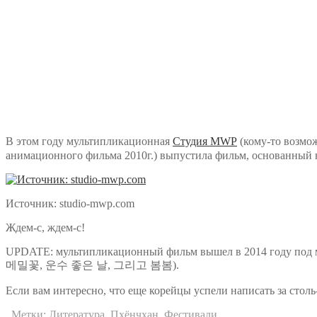
В этом году мультипликационная
Cтудия MWP
(кому-то возмо
анимационного фильма 2010г.) выпустила фильм, основанный на
Источник: studio-mwp.com
Ждем-с, ждем-с!
UPDATE: мультипликационный фильм вышел в 2014 году под м
메밀꽃, 운수 좋은 날, 그리고 봄봄).
Если вам интересно, что еще корейцы успели написать за столь
Метки:
Литература
,
Пхёнчхан
,
Фестивали