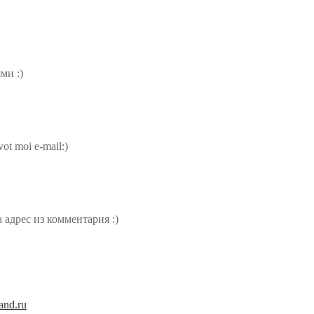
ми :)
ot moi e-mail:)
 адрес из комментария :)
and.ru