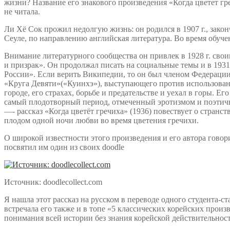
жизни? Название его знакового произведения «Когда цветет гр
не читала.
Ли Хё Сок прожил недолгую жизнь: он родился в 1907 г., зак
Сеуле, по направлению английская литература. Во время обучен
Внимание литературного сообщества он привлек в 1928 г. св
и призрак». Он продолжал писать на социальные темы и в 1931
России». Если верить Википедии, то он был членом Федерации
«Круга Девяти»(«Куинхэ»), выступающего против использовани
городе, его страхах, борьбе и предательстве и уехал в горы. Е
самый плодотворный период, отмеченный эротизмом и поэтичн
—- рассказ «Когда цветёт гречиха» (1936) повествует о стран
плодом одной ночи любви во время цветения гречихи.
О широкой известности этого произведения и его автора говор
посвятил им один из своих doodle
Источник: doodlecollect.com
Я нашла этот рассказ на русском в переводе одного студента-ст
встречала его также и в топе «5 классических корейских произ
понимания всей истории без знания корейской действительности