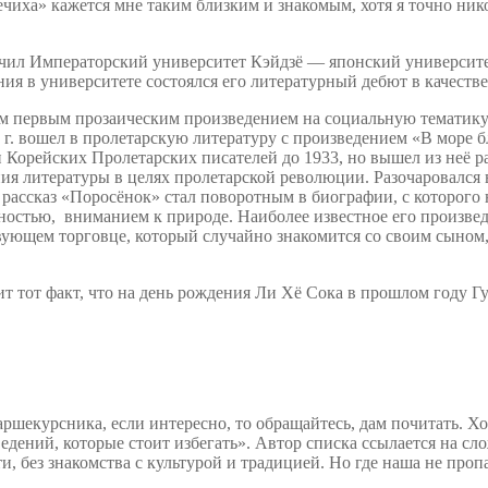
ечиха» кажется мне таким близким и знакомым, хотя я точно нико
ончил Императорский университет Кэйдзё — японский университе
ия в университете состоялся его литературный дебют в качестве
оим первым прозаическим произведением на социальную тематику
 г. вошел в пролетарскую литературу с произведением «В море б
 Корейских Пролетарских писателей до 1933, но вышел из неё р
я литературы в целях пролетарской революции. Разочаровался 
го рассказ «Поросёнок» стал поворотным в биографии, с которого 
остью, вниманием к природе. Наиболее известное его произве
ствующем торговце, который случайно знакомится со своим сыном
ит тот факт, что на день рождения Ли Хё Сока в прошлом году Г
аршекурсника, если интересно, то обращайтесь, дам почитать. Хо
ведений, которые стоит избегать». Автор списка ссылается на сл
, без знакомства с культурой и традицией. Но где наша не проп