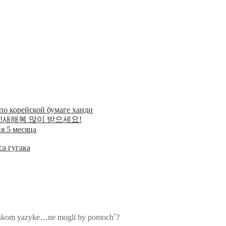
по корейской бумаге ханди
дом!새해복 많이 받으세요!
я 5 месяца
а гугака
usskom yazyke…ne mogli by pomoch`?