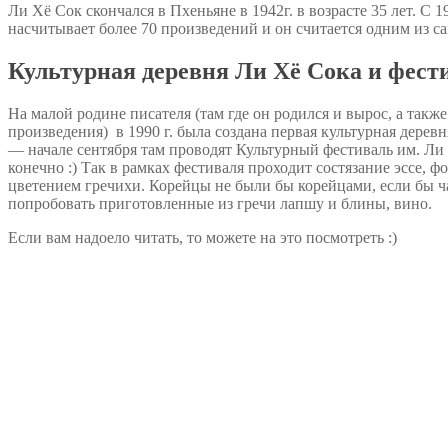
Ли Хё Сок скончался в Пхеньяне в 1942г. в возрасте 35 лет. С
насчитывает более 70 произведений и он считается одним из 
Культурная деревня Ли Хё Сока и фест
На малой родине писателя (там где он родился и вырос, а также
произведения) в 1990 г. была создана первая культурная дерев
— начале сентября там проводят Культурный фестиваль им. Ли Х
конечно :) Так в рамках фестиваля проходит состязание эссе, 
цветением гречихи. Корейцы не были бы корейцами, если бы ча
попробовать приготовленные из гречи лапшу и блины, вино.
Если вам надоело читать, то можете на это посмотреть :)