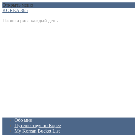
Открыть меню
KOREA 365
Плошка риса каждый день
Обо мне
Путешествуя по Корее
My Korean Bucket List