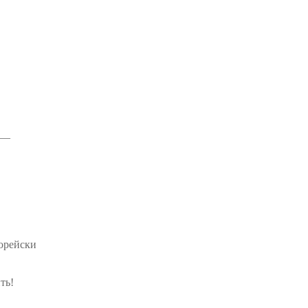
 —
орейски
ть!