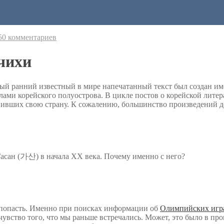
50 комментариев
ечихи
амый ранний известный в мире напечатанный текст был создан и
елами корейского полуострова. В цикле постов о корейской литер
авивших свою страну. К сожалению, большинство произведений д
сан (가산) в начала ХХ века. Почему именно с него?
ь попасть. Именно при поисках информации об
Олимпийских игр
чувство того, что мы раньше встречались. Может, это было в пр