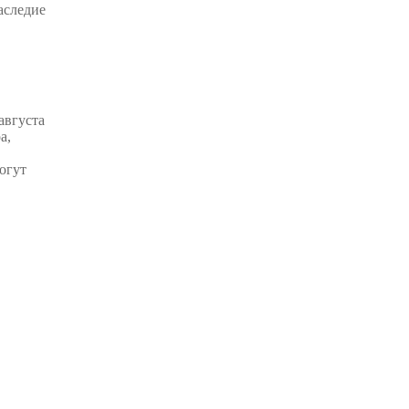
аследие
августа
а,
огут