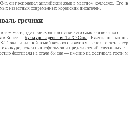
 1934г. он преподавал английский язык в местном колледже. Его н
самых известных современных корейских писателей.
иваль гречихи
 в том месте, где происходит действие его самого известного
ня в Корее —
Культурная деревня Ли Хё Сока
. Ежегодно в конце 
ё Сока, заглавной темой которого является гречиха и литератур
фотоконкурс, показы кинофильмов и представлений, связанных с
стью фестиваля не стала бы еда — именно на фестивале гости м