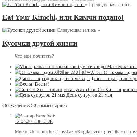
« Предыдущая запись
Eat Your Kimchi, или Кимчи подано!
Следующая запись »
Кусочки другой жизни
Что еще почитать?
Мастер-класс 
С Новым го
Дано — праздник 5 дн
Весна!
Сон Со Хи — принцесс
День супругов 21 мая
Обсуждение: 50 комментариев
kimminhi
:
12.05.2013 в 13:28
Mne nuzhno prochest` rasskaz «Kogda cvetet grechiha» na r