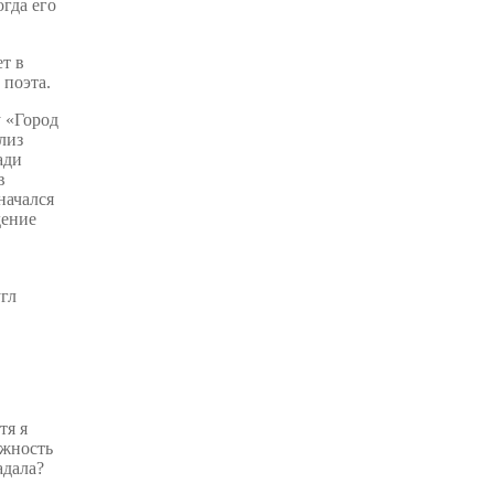
гда его
т в
 поэта.
 «Город
лиз
ади
в
начался
дение
,
угл
тя я
ожность
адала?