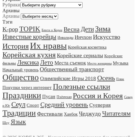
Рубрики
Архивы
Архивы
Тэги
TOPIK
Зима
Дети
K-pop
Весна
Блоги о Корее
Известные корейцы
Искусство
Инчхон
Инвалиды
Их нравы
История
Корейская косметика
Корейская кухня
Корейские сериалы
Корейские
Лексика
Лето
Места съемок
Музыка
фильмы
Место женщины
Общественный транспорт
Начальный уровень
Общество
Осень
Олимпийские Игры 2018
Пляж
Полезные ссылки
Покупки через интернет
Праздники
Россия и Корея
Пусан
Пхёнчхан
Север
Сеул
Средний уровень
Суеверия
Спорт
и Юг
Традиции
Читателям
Чеджудо
Фестивали
Ханбок
Язык
Шоу