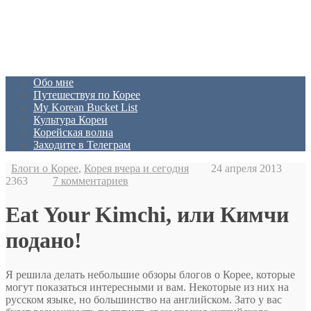
Обо мне
Путешествуя по Корее
My Korean Bucket List
Культура Кореи
Корейская волна
Заходите в Телеграм
Блоги о Корее
,
Корея вчера и сегодня
24 апреля 2013
2363
7 комментариев
Eat Your Kimchi, или Кимчи
подано!
Я решила делать небольшие обзоры блогов о Корее, которые
могут показаться интересными и вам. Некоторые из них на
русском языке, но большинство на английском. Зато у вас