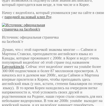
будет возможность подтянуть свои знания английского,
который пригодится вам везде, в том числе и в Корее.
Начну с видеоблога, который упоминался уже на сайте в связи
с
пародией на новый клип Psy
.
Источник: официальная страничка
на facebook’e
Думаю, что с этой парочкой знакомы многие — Саймон и
Мартина Ставски, преподаватели английского языка из
Канады, которые проживают с 2008г. в Корее и ведут очень
популярный видеоблог об этой стране под названием
Eatyourkimchi
. Сейчас этот видеоблог имеет на youtube более
300 000 подписчиков и более 87 миллионов просмотров. А
началось все в далеком мае 2008г., когда Саймон и Мартина
впервые прилетели в Корею, чтобы преподавать здесь
английский язык (у них, кстати, степени бакалавров по этому
языку). В то время Кореи находились на очередном витке
напряженности и, чтоб успокоить своих друзей и
родственников на Родине, наши герои стали снимать для них
небольшие видеоролики. В том же 2008г. youtube выходит на
корейский рынок, и их видеоблог начинает приобретать