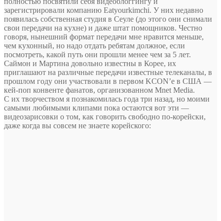
полностью посвятили себя видеоблоггингу и
зарегистрировали компанию Eatyourkimchi. У них недавно
появилась собственная студия в Сеуле (до этого они снимали
свои передачи на кухне) и даже штат помощников. Честно
говоря, нынешний формат передачи мне нравится меньше,
чем кухонный, но надо отдать ребятам должное, если
посмотреть, какой путь они прошли менее чем за 5 лет.
Саймон и Мартина довольно известны в Корее, их
приглашают на различные передачи известные телеканалы, в
прошлом году они участвовали в первом KCON’e в США —
кей-поп конвенте фанатов, организованном Mnet Media.
С их творчеством я познакомилась года три назад, но моими
самыми любимыми клипами пока остаются вот эти —
видеозарисовки о том, как говорить свободно по-корейски,
даже когда вы совсем не знаете корейского: