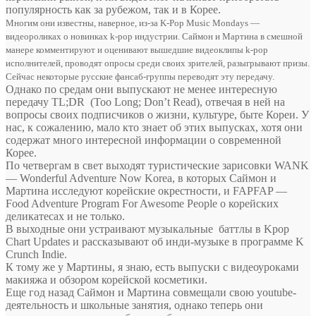
популярность как за рубежом, так и в Корее.
Многим они известны, наверное, из-за K-Pop Music Mondays —
видеороликах о новинках k-pop индустрии. Саймон и Мартина в смешной
манере комментируют и оценивают вышедшие видеоклипы k-pop
исполнителей, проводят опросы среди своих зрителей, разыгрывают призы.
Сейчас некоторые русские фансаб-группы переводят эту передачу.
Однако по средам они выпускают не менее интересную
передачу TL;DR (Too Long; Don’t Read), отвечая в ней на
вопросы своих подписчиков о жизни, культуре, быте Кореи. У
нас, к сожалению, мало кто знает об этих выпусках, хотя они
содержат много интересной информации о современной
Корее.
По четвергам в свет выходят туристические зарисовки WANK
— Wonderful Adventure Now Korea, в которых Саймон и
Мартина исследуют корейские окрестности, и FAPFAP —
Food Adventure Program For Awesome People о корейских
деликатесах и не только.
В выходные они устраивают музыкальные баттлы в Kpop
Chart Updates и рассказывают об инди-музыке в программе K
Crunch Indie.
К тому же у Мартины, я знаю, есть выпуски с видеоуроками
макияжа и обзором корейской косметики.
Еще год назад Саймон и Мартина совмещали свою youtube-
деятельность и школьные занятия, однако теперь они