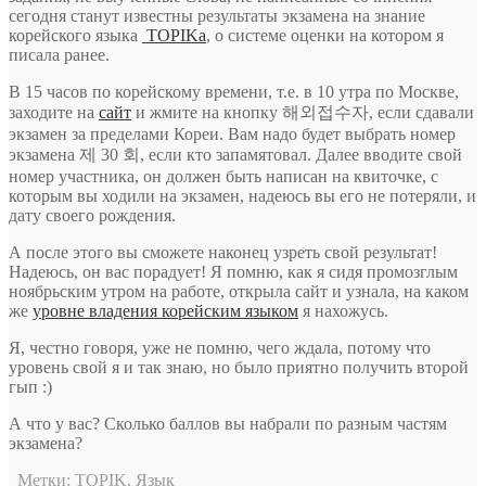
сегодня станут известны результаты экзамена на знание
корейского языка
TOPIKa
, о системе оценки на котором я
писала ранее.
В 15 часов по корейскому времени, т.е. в 10 утра по Москве,
заходите на
сайт
и жмите на кнопку 해외접수자, если сдавали
экзамен за пределами Кореи. Вам надо будет выбрать номер
экзамена 제 30 회, если кто запамятовал. Далее вводите свой
номер участника, он должен быть написан на квиточке, с
которым вы ходили на экзамен, надеюсь вы его не потеряли, и
дату своего рождения.
А после этого вы сможете наконец узреть свой результат!
Надеюсь, он вас порадует! Я помню, как я сидя промозглым
ноябрьским утром на работе, открыла сайт и узнала, на каком
же
уровне владения корейским языком
я нахожусь.
Я, честно говоря, уже не помню, чего ждала, потому что
уровень свой я и так знаю, но было приятно получить второй
гып :)
А что у вас? Сколько баллов вы набрали по разным частям
экзамена?
Метки:
TOPIK
,
Язык