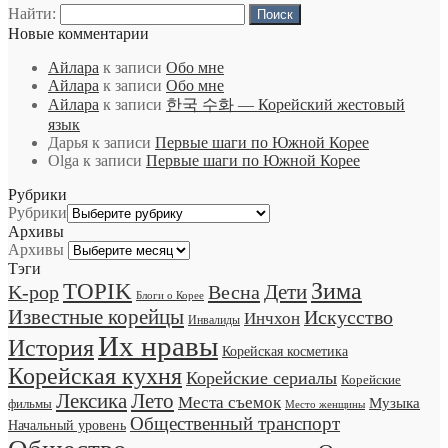
Найти:
Новые комментарии
Айлара
к записи
Обо мне
Айлара
к записи
Обо мне
Айлара
к записи
한국 수화 — Корейский жестовый
язык
Дарья
к записи
Первые шаги по Южной Корее
Olga
к записи
Первые шаги по Южной Корее
Рубрики
Рубрики
Архивы
Архивы
Тэги
TOPIK
Зима
Дети
K-pop
Весна
Блоги о Корее
Известные корейцы
Искусство
Инчхон
Инвалиды
Их нравы
История
Корейская косметика
Корейская кухня
Корейские сериалы
Корейские
Лексика
Лето
Места съемок
Музыка
фильмы
Место женщины
Общественный транспорт
Начальный уровень