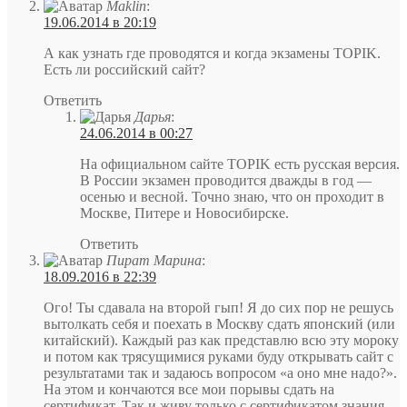
Maklin
:
19.06.2014 в 20:19
А как узнать где проводятся и когда экзамены TOPIK.
Есть ли российский сайт?
Ответить
Дарья
:
24.06.2014 в 00:27
На официальном сайте TOPIK есть русская версия.
В России экзамен проводится дважды в год —
осенью и весной. Точно знаю, что он проходит в
Москве, Питере и Новосибирске.
Ответить
Пират Марина
:
18.09.2016 в 22:39
Ого! Ты сдавала на второй гып! Я до сих пор не решусь
вытолкать себя и поехать в Москву сдать японский (или
китайский). Каждый раз как представлю всю эту мороку
и потом как трясущимися руками буду открывать сайт с
результатами так и задаюсь вопросом «а оно мне надо?».
На этом и кончаются все мои порывы сдать на
сертификат. Так и живу только с сертификатом знания