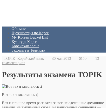
Обо мне
Путешествуя по Корее
My Korean Bucket List
Культура Кореи
Корейская волна
Заходите в Телеграм
TOPIK
,
Корейский язык
30 мая 2013
6150
13
комментариев
Результаты экзамена TOPIK
Вот так я хвастаюсь :)
Вот и пришло время расплаты за все не сделанные домашние
задания, не выученные слова, не написанные сочинения —