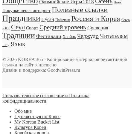
Общество
Осень
Олимпийские Игры 2018
Пляж
Полезные ссылки
Покупки через интернет
Праздники
Россия и Корея
Пусан
Пхёнчхан
Север
Сеул
Средний уровень
Суеверия
Спорт
и Юг
Традиции
Читателям
Чеджудо
Фестивали
Ханбок
Язык
Шоу
© 2026 KOREA 365 · Копирование материалов без активной
ссылки на сайт запрещено
Дизайн и поддержка: GoodwinPress.ru
Пользовательское соглашение и Политика
конфиденциальности
Обо мне
Путешествуя по Корее
My Korean Bucket List
Культура Кореи
Корейская волна