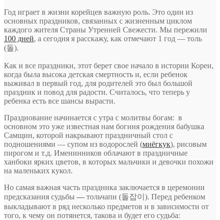
Год играет в жизни корейцев важную роль. Это один из
основных праздников, связанных с жизненным циклом
каждого жителя Страны Утренней Свежести. Мы пережили
100 дней
, а сегодня я расскажу, как отмечают 1 год — толь
(돌).
Как и все праздники, этот берет свое начало в истории Кореи,
когда была высока детская смертность и, если ребенок
выживал в первый год, для родителей это был большой
праздник и повод для радости. Считалось, что теперь у
ребенка есть все шансы вырасти.
Празднование начинается с утра с молитвы богам: в
основном это уже известная нам богиня рождения бабушка
Самщин, которой накрывают праздничный стол с
подношениями — супом из водорослей (
миёгкук
), рисовым
пирогом и т.д. Именинников облачают в праздничные
ханбоки ярких цветов, в которых мальчики и девочки похожи
на маленьких кукол.
Но самая важная часть праздника заключается в церемонии
предсказания судьбы
—
тольчапи (돌잡이). Перед ребенком
выкладывают в ряд несколько предметов и в зависимости от
того, к чему он потянется, такова и будет его судьба: