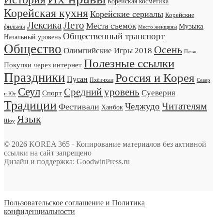
Корейская косметика
Корейская кухня
Корейские сериалы
Корейские
Лексика
Лето
Места съемок
Музыка
фильмы
Место женщины
Общественный транспорт
Начальный уровень
Общество
Осень
Олимпийские Игры 2018
Пляж
Полезные ссылки
Покупки через интернет
Праздники
Россия и Корея
Пусан
Пхёнчхан
Север
Сеул
Средний уровень
Суеверия
Спорт
и Юг
Традиции
Читателям
Чеджудо
Фестивали
Ханбок
Язык
Шоу
© 2026 KOREA 365 · Копирование материалов без активной
ссылки на сайт запрещено
Дизайн и поддержка: GoodwinPress.ru
Пользовательское соглашение и Политика
конфиденциальности