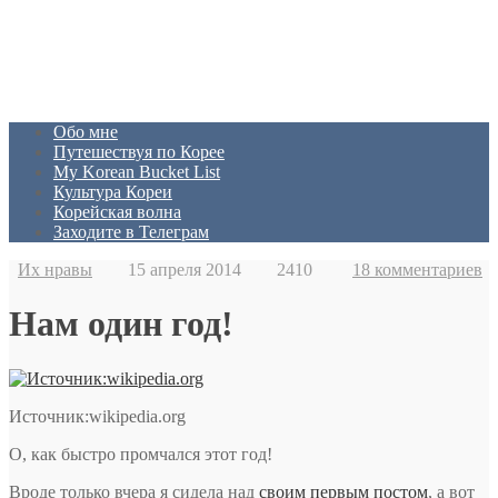
Обо мне
Путешествуя по Корее
My Korean Bucket List
Культура Кореи
Корейская волна
Заходите в Телеграм
Их нравы
15 апреля 2014
2410
18 комментариев
Нам один год!
Источник:wikipedia.org
О, как быстро промчался этот год!
Вроде только вчера я сидела над
своим первым постом
, а вот