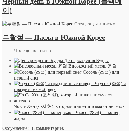
Черный день в Южной Корее (블랙데
이)
Следующая запись »
부활절 — Пасха в Южной Корее
Что еще почитать?
День рождения Будды
Високосный месяц 윤달
Сосоль (소설) или
первый снег
Чхусок (추석) и
праздничные обряды
Чо Се Хён (조세현), который пишет письма от ангелов
Чхосо (처서) — конец
жары
Обсуждение: 18 комментариев