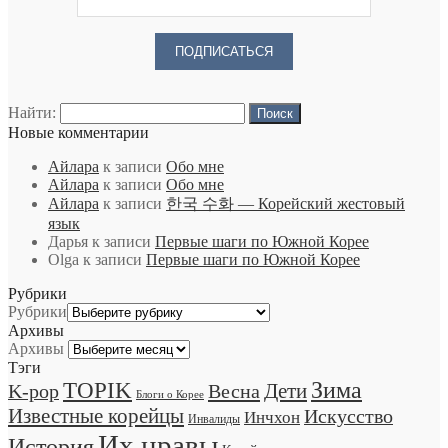
Найти:
Новые комментарии
Айлара
к записи
Обо мне
Айлара
к записи
Обо мне
Айлара
к записи
한국 수화 — Корейский жестовый
язык
Дарья
к записи
Первые шаги по Южной Корее
Olga
к записи
Первые шаги по Южной Корее
Рубрики
Рубрики
Архивы
Архивы
Тэги
TOPIK
Зима
Дети
K-pop
Весна
Блоги о Корее
Известные корейцы
Искусство
Инчхон
Инвалиды
Их нравы
История