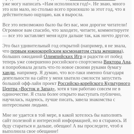
уже могу написать «Нам исполнился год!». Не знаю, много
это или мало, но столько всего произошло за этот год, что я
действительно ощущаю, как я выросла.
Все это невозможно было бы без вас, мои дорогие читатели!
Огромное вам спасибо, что заходите, читаете, комментируете
— все это заставляет меня идти дальше так, как ничто другое.
Это был удивительный год открытий (например, я не знала,
что
первым южнокорейским космонавтом стала женщина
),
больших ожиданий
Олимпийских Игр
и радости от побед
теперь уже совершенно российского спортсмена
Виктора Ана
,
я попробовала делать что-то новое своими руками бумагу
ханди
, например. Я думаю, что все-таки именно благодаря
деятельности на сайте у меня хватило смелости запустить
большой офф-лайн проект
Российско-корейского Культурного
Центра «Восток и Запад»
, хотя я там работаю совсем не в
одиночестве. Я стала более открыто выступать публично,
научилась, надеюсь, лучше писать, завела знакомства с
интересными людьми.
Мне не удается в той мере, в какой хотелось бы наполнять
сайт полезной и интересной информацией, но я стараюсь. И
буду стараться и дальше, обещаю! А вы проследите, чтоб я
выполнила свое обещание!